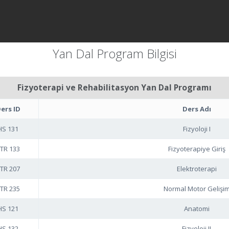
Yan Dal Program Bilgisi
Fizyoterapi ve Rehabilitasyon Yan Dal Programı
ers ID
Ders Adı
HS 131
Fizyoloji I
TR 133
Fizyoterapiye Giriş
TR 207
Elektroterapi
TR 235
Normal Motor Gelişi
HS 121
Anatomi
HS 132
Fizyoloji II