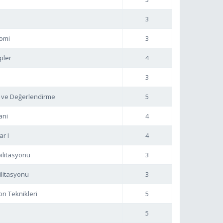
3
omi
3
pler
4
3
e ve Değerlendirme
5
ani
4
ar I
4
ilitasyonu
3
ilitasyonu
3
on Teknikleri
5
5