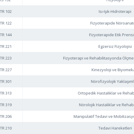
TR 102
Isı-Işık-Hidroterapi
TR 122
Fizyoterapide Nöroanat
TR 144
Fizyoterapide Etik Prensi
TR 221
Egzersiz Fizyolojisi
TR 223
Fizyoterapi ve Rehabilitasyonda Ölçm
TR 227
Kinezyoloji ve Biyomek
TR 301
Nörofizyolojik Yaklaşıml
TR 313
Ortopedik Hastalıklar ve Rehab
TR 319
Nörolojik Hastalıklar ve Rehab
TR 206
Manipülatif Tedavi ve Mobilizasy
TR 210
Tedavi Hareketleri