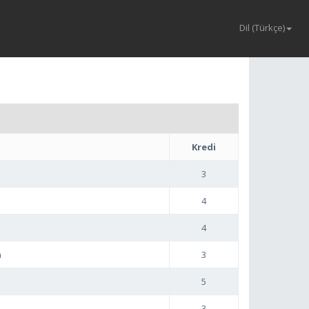
Dil (Türkçe)
Kredi
3
4
4
m
3
5
3